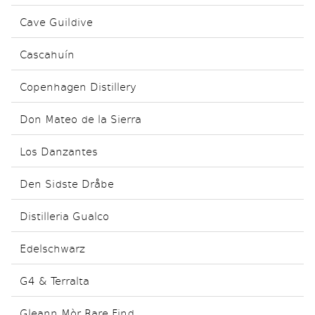
Cave Guildive
Cascahuín
Copenhagen Distillery
Don Mateo de la Sierra
Los Danzantes
Den Sidste Dråbe
Distilleria Gualco
Edelschwarz
G4 & Terralta
Gleann Mòr Rare Find