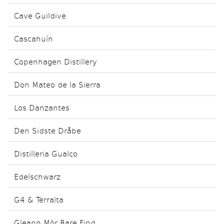
Cave Guildive
Cascahuín
Copenhagen Distillery
Don Mateo de la Sierra
Los Danzantes
Den Sidste Dråbe
Distilleria Gualco
Edelschwarz
G4 & Terralta
Gleann Mòr Rare Find