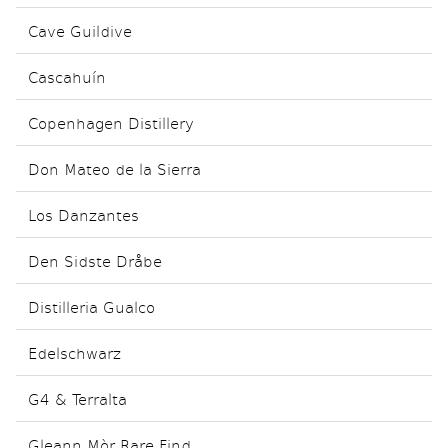
Cave Guildive
Cascahuín
Copenhagen Distillery
Don Mateo de la Sierra
Los Danzantes
Den Sidste Dråbe
Distilleria Gualco
Edelschwarz
G4 & Terralta
Gleann Mòr Rare Find