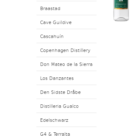
Braastad
Cave Guildive
Cascahuín
Copenhagen Distillery
Don Mateo de la Sierra
Los Danzantes
Den Sidste Dråbe
Distilleria Gualco
Edelschwarz
G4 & Terralta