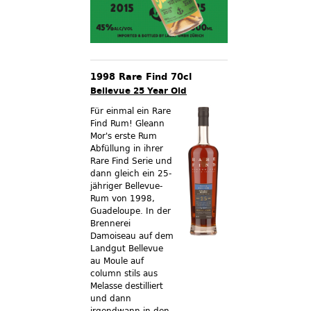
1998 Rare Find 70cl
Bellevue 25 Year Old
Für einmal ein Rare
Find Rum! Gleann
Mor's erste Rum
Abfüllung in ihrer
Rare Find Serie und
dann gleich ein 25-
jähriger Bellevue-
Rum von 1998,
Guadeloupe. In der
Brennerei
Damoiseau auf dem
Landgut Bellevue
au Moule auf
column stils aus
Melasse destilliert
und dann
irgendwann in den