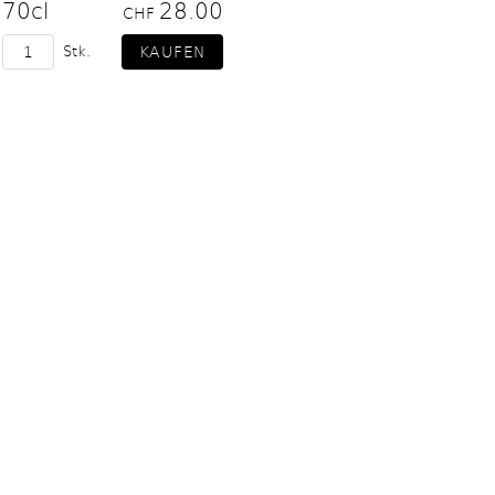
70cl
28.00
CHF
Stk.