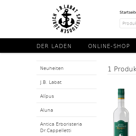
Startseit
DER LADEN
ONLINE-SHOP
1 Produ
Neuheiten
J.B. Labat
Alípus
Aluna
Antica Erboristeria
Dr.Cappelletti