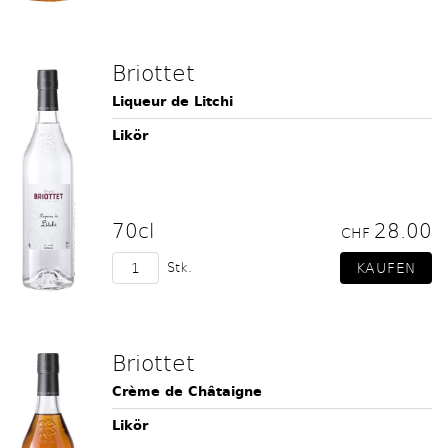
Briottet
Liqueur de Litchi
Likör
70cl
28.00
CHF
Stk.
Briottet
Crème de Châtaigne
Likör