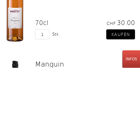
70cl
30.00
CHF
Stk.
INFOS
Manguin
Pastis
70cl
42.00
CHF
Stk.