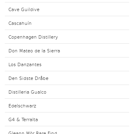
Cave Guildive
Cascahuín
Copenhagen Distillery
Don Mateo de la Sierra
Los Danzantes
Den Sidste Dråbe
Distilleria Gualco
Edelschwarz
G4 & Terralta
Gleann Mòr Rare Find