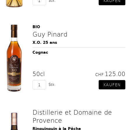
Stk.
BIO
Guy Pinard
X.O. 25 ans
Cognac
50cl
125.00
CHF
Stk.
Distillerie et Domaine de
Provence
Rinquinquin à la Pêche