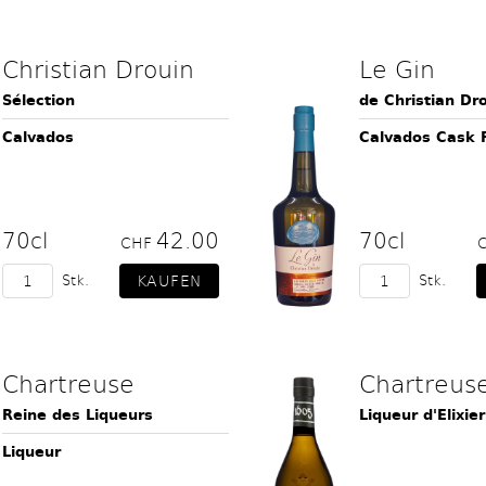
Christian Drouin
Le Gin
Sélection
de Christian Dr
Calvados
Calvados Cask F
70cl
42.00
70cl
CHF
Stk.
Stk.
Chartreuse
Chartreus
Reine des Liqueurs
Liqueur d'Elixie
Liqueur