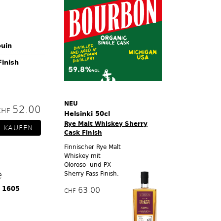
ouin
inish
NEU
52.00
CHF
Helsinki 50cl
Rye Malt Whiskey Sherry
Cask Finish
Finnischer Rye Malt
Whiskey mit
Oloroso- und PX-
e
Sherry Fass Finish.
r 1605
63.00
CHF