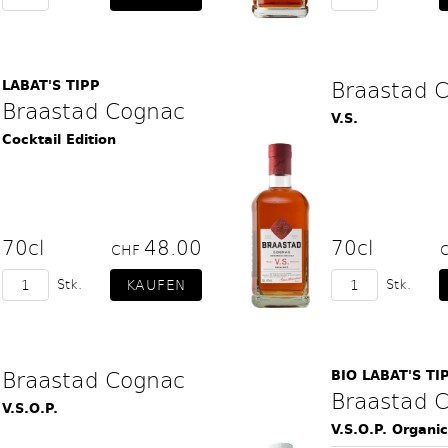
Braastad 
LABAT'S TIPP
Braastad Cognac
V.S.
Cocktail Edition
70cl
48.00
70cl
CHF
Stk.
Stk.
Braastad Cognac
BIO LABAT'S TI
Braastad 
V.S.O.P.
V.S.O.P. Organic