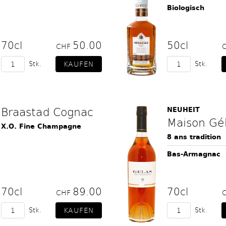
Biologisch
70cl
50.00
50cl
CHF
Stk.
Stk.
Braastad Cognac
NEUHEIT
Maison Gé
X.O. Fine Champagne
8 ans tradition
Bas-Armagnac
70cl
89.00
70cl
CHF
Stk.
Stk.