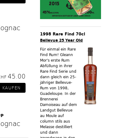
Cognac
1998 Rare Find 70cl
Bellevue 25 Year Old
Für einmal ein Rare
Find Rum! Gleann
Mor's erste Rum
Abfüllung in ihrer
Rare Find Serie und
45.00
CHF
dann gleich ein 25-
jähriger Bellevue-
Rum von 1998,
Guadeloupe. In der
Brennerei
Damoiseau auf dem
Landgut Bellevue
PP
au Moule auf
column stils aus
Cognac
Melasse destilliert
und dann
irgendwann in den