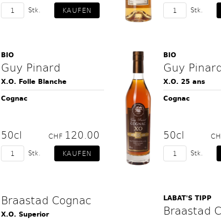
Stk.
Stk.
BIO
BIO
Guy Pinard
Guy Pinar
X.O. Folle Blanche
X.O. 25 ans
Cognac
Cognac
50cl
120.00
50cl
CHF
C
Stk.
Stk.
Braastad Cognac
LABAT'S TIPP
Braastad 
X.O. Superior