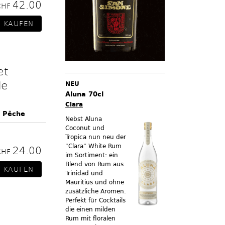
42.00
CHF
et
de
NEU
Aluna 70cl
Clara
a Pêche
Nebst Aluna
Coconut und
Tropica nun neu der
"Clara" White Rum
24.00
CHF
im Sortiment:
ein
Blend von Rum aus
Trinidad und
Mauritius und ohne
zusätzliche Aromen.
Perfekt für Cocktails
die einen milden
Rum mit floralen