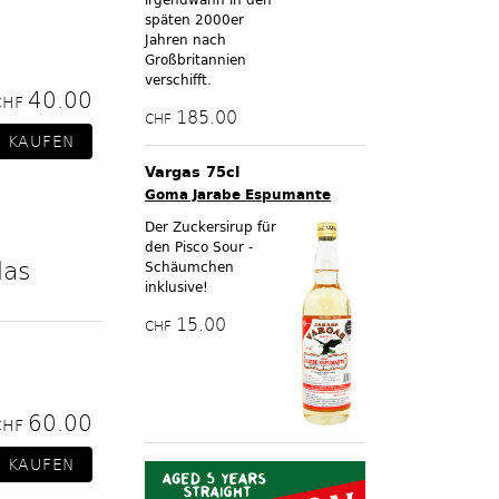
späten 2000er
Jahren nach
Großbritannien
verschifft.
40.00
CHF
185.00
CHF
Vargas 75cl
Goma Jarabe Espumante
Der Zuckersirup für
den Pisco Sour -
las
Schäumchen
inklusive!
15.00
CHF
60.00
CHF