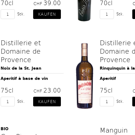
70cl
39.00
70cl
CHF
Stk.
Stk.
Distillerie et
Distillerie 
Domaine de
Domaine 
Provence
Provence
Noix de la St. Jean
Rinquinquin à l
Aperitif à base de vin
Aperitif
75cl
23.00
75cl
CHF
Stk.
Stk.
Manguin
BIO