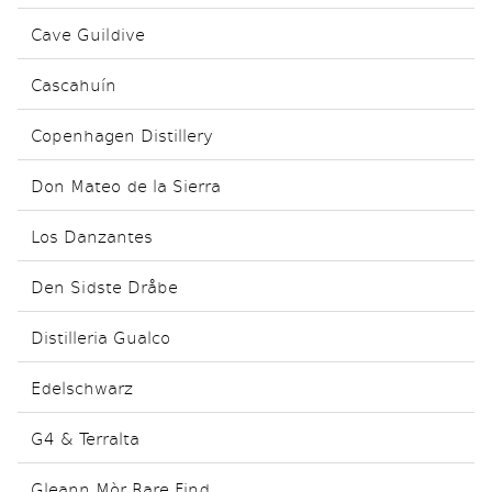
Cave Guildive
Cascahuín
Copenhagen Distillery
Don Mateo de la Sierra
Los Danzantes
Den Sidste Dråbe
Distilleria Gualco
Edelschwarz
G4 & Terralta
Gleann Mòr Rare Find