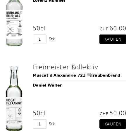
Lorenz Humbel
50cl
60.00
CHF
Stk.
Freimeister Kollektiv
Muscat d'Alexandrie 721 Traubenbrand
Daniel Walter
50cl
50.00
CHF
Stk.