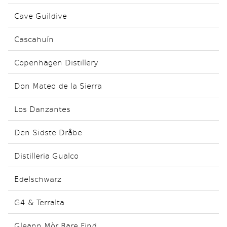
Cave Guildive
Cascahuín
Copenhagen Distillery
Don Mateo de la Sierra
Los Danzantes
Den Sidste Dråbe
Distilleria Gualco
Edelschwarz
G4 & Terralta
Gleann Mòr Rare Find