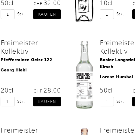
50cl
32.00
10cl
CHF
Stk.
Stk.
Freimeister
Freimeiste
Kollektiv
Kollektiv
Pfefferminze Geist 122
Basler Langstie
Kirsch
Georg Hiebl
Lorenz Humbel
20cl
28.00
50cl
CHF
Stk.
Stk.
Freimeister
Freimeiste