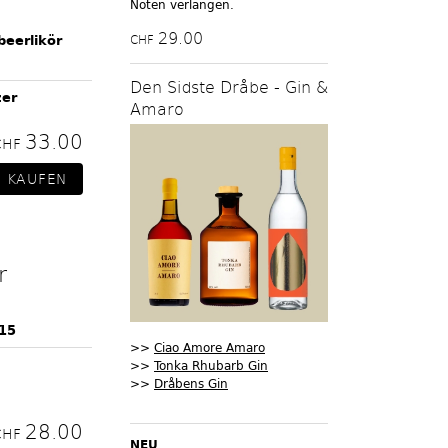
Noten verlangen.
29.00
beerlikör
CHF
Den Sidste Dråbe - Gin &
zer
Amaro
33.00
CHF
r
015
>>
Ciao Amore Amaro
>>
Tonka Rhubarb Gin
>>
Dråbens Gin
28.00
CHF
NEU