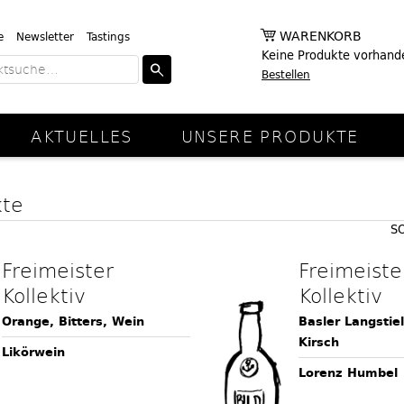
WARENKORB
e
Newsletter
Tastings
Keine Produkte vorhand
Bestellen
AKTUELLES
UNSERE PRODUKTE
kte
S
Freimeister
Freimeiste
Kollektiv
Kollektiv
Orange, Bitters, Wein
Basler Langstie
Kirsch
Likörwein
Lorenz Humbel