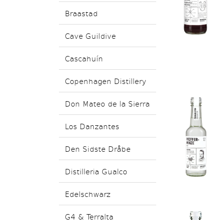
Braastad
Cave Guildive
Cascahuín
Copenhagen Distillery
Don Mateo de la Sierra
Los Danzantes
Den Sidste Dråbe
Distilleria Gualco
Edelschwarz
G4 & Terralta