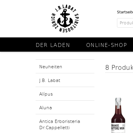
Startseit
DER LADEN
ONLINE-SHOP
8 Produ
Neuheiten
J.B. Labat
Alípus
Aluna
Antica Erboristeria
Dr.Cappelletti