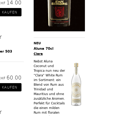
14.00
CHF
r
NEU
Aluna 70cl
ler 503
Clara
Nebst Aluna
Coconut und
Tropica nun neu der
"Clara" White Rum
60.00
CHF
im Sortiment:
ein
Blend von Rum aus
Trinidad und
Mauritius und ohne
zusätzliche Aromen.
Perfekt für Cocktails
die einen milden
r
Rum mit floralen