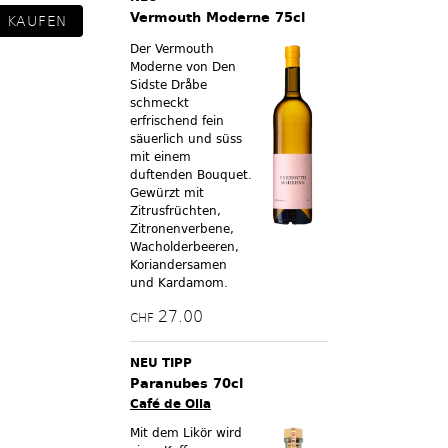
Vermouth Moderne 75cl
Der Vermouth
Moderne von Den
Sidste Dråbe
schmeckt
erfrischend fein
säuerlich und süss
mit einem
duftenden Bouquet.
Gewürzt mit
Zitrusfrüchten,
Zitronenverbene,
Wacholderbeeren,
Koriandersamen
und Kardamom.
27.00
CHF
NEU TIPP
Paranubes 70cl
Café de Olla
Mit dem Likör wird