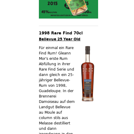
1998 Rare Find 70cl
Bellevue 25 Year Old
Für einmal ein Rare
Find Rum! Gleann
Mor's erste Rum
Abfüllung in ihrer
Rare Find Serie und
dann gleich ein 25-
jähriger Bellevue-
Rum von 1998,
Guadeloupe. In der
Brennerei
Damoiseau auf dem
Landgut Bellevue
au Moule auf
column stils aus
Melasse destilliert
und dann
irgendwann in den