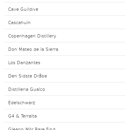
Cave Guildive
Cascahuín
Copenhagen Distillery
Don Mateo de la Sierra
Los Danzantes
Den Sidste Dråbe
Distilleria Gualco
Edelschwarz
G4 & Terralta
Gleann Mòr Rare Find