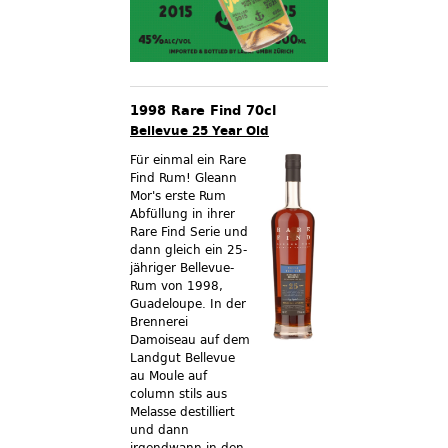
1998 Rare Find 70cl
Bellevue 25 Year Old
Für einmal ein Rare
Find Rum! Gleann
Mor's erste Rum
Abfüllung in ihrer
Rare Find Serie und
dann gleich ein 25-
jähriger Bellevue-
Rum von 1998,
Guadeloupe. In der
Brennerei
Damoiseau auf dem
Landgut Bellevue
au Moule auf
column stils aus
Melasse destilliert
und dann
irgendwann in den