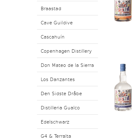
Braastad
Cave Guildive
Cascahuín
Copenhagen Distillery
Don Mateo de la Sierra
Los Danzantes
Den Sidste Dråbe
Distilleria Gualco
Edelschwarz
G4 & Terralta