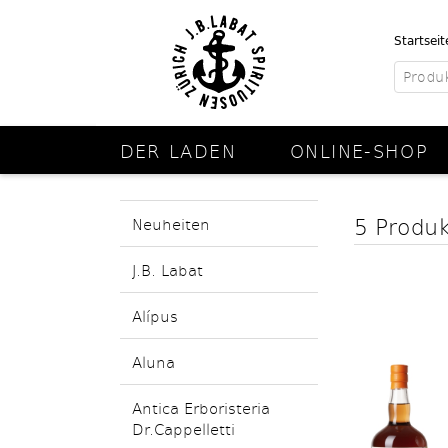
Startseit
DER LADEN
ONLINE-SHOP
5 Produ
Neuheiten
J.B. Labat
Alípus
Aluna
Antica Erboristeria
Dr.Cappelletti