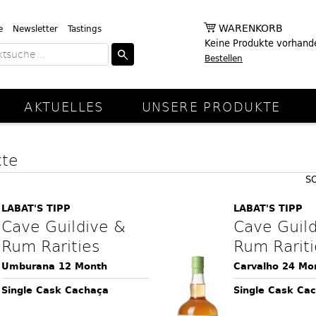
WARENKORB
e
Newsletter
Tastings
Keine Produkte vorhand
Bestellen
AKTUELLES
UNSERE PRODUKTE
kte
S
LABAT'S TIPP
LABAT'S TIPP
Cave Guildive &
Cave Guil
Rum Rarities
Rum Rariti
Umburana 12 Month
Carvalho 24 Mo
Single Cask Cachaça
Single Cask Ca