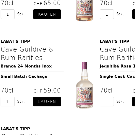
70cl
65.00
70cl
CHF
Stk.
Stk.
LABAT'S TIPP
LABAT'S TIPP
Cave Guildive &
Cave Guil
Rum Rarities
Rum Rariti
Branca 24 Months Inox
Jequitibá Rosa 
Small Batch Cachaça
Single Cask Ca
70cl
59.00
70cl
CHF
Stk.
Stk.
LABAT'S TIPP