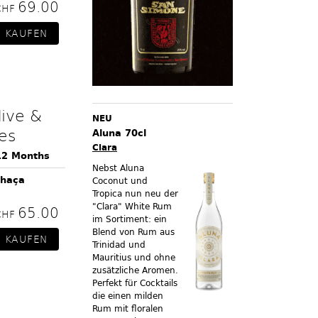
69.00
CHF
dive &
NEU
es
Aluna 70cl
Clara
12 Months
Nebst Aluna
chaça
Coconut und
Tropica nun neu der
"Clara" White Rum
65.00
CHF
im Sortiment:
ein
Blend von Rum aus
Trinidad und
Mauritius und ohne
zusätzliche Aromen.
Perfekt für Cocktails
die einen milden
Rum mit floralen