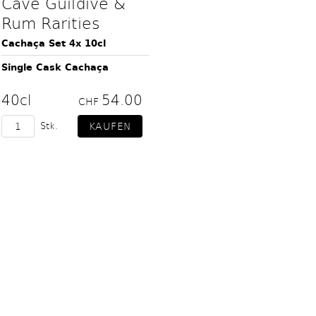
Cave Guildive &
Rum Rarities
Cachaça Set 4x 10cl
Single Cask Cachaça
40cl
54.00
CHF
Stk.