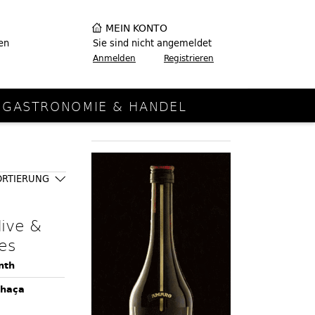
MEIN KONTO
en
Sie sind nicht angemeldet
Anmelden
Registrieren
GASTRONOMIE & HANDEL
ORTIERUNG
dive &
es
nth
chaça