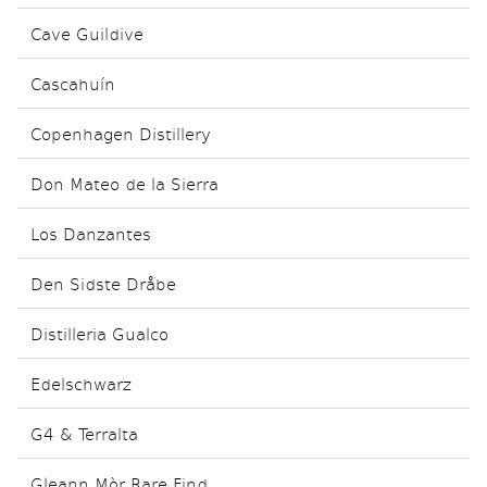
Cave Guildive
Cascahuín
Copenhagen Distillery
Don Mateo de la Sierra
Los Danzantes
Den Sidste Dråbe
Distilleria Gualco
Edelschwarz
G4 & Terralta
Gleann Mòr Rare Find