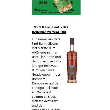
1998 Rare Find 70cl
Bellevue 25 Year Old
Für einmal ein Rare
Find Rum! Gleann
Mor's erste Rum
Abfüllung in ihrer
Rare Find Serie und
dann gleich ein 25-
jähriger Bellevue-
Rum von 1998,
Guadeloupe. In der
Brennerei
Damoiseau auf dem
Landgut Bellevue
au Moule auf
column stils aus
Melasse destilliert
und dann
irgendwann in den