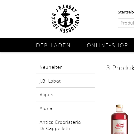
Startseit
DER LADEN
ONLINE-SHOP
3 Produ
Neuheiten
J.B. Labat
Alípus
Aluna
Antica Erboristeria
Dr.Cappelletti