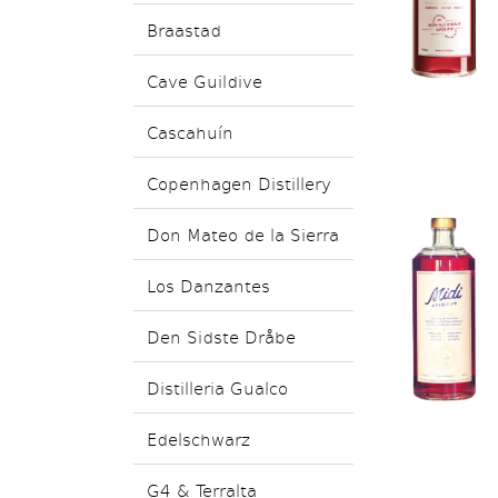
Braastad
Cave Guildive
Cascahuín
Copenhagen Distillery
Don Mateo de la Sierra
Los Danzantes
Den Sidste Dråbe
Distilleria Gualco
Edelschwarz
G4 & Terralta