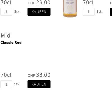
70cl
29.00
70cl
CHF
Stk.
Stk.
Midi
Classic Red
70cl
33.00
CHF
Stk.