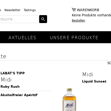
WARENKORB
e
Newsletter
Tastings
Keine Produkte vorhand
Bestellen
AKTUELLES
UNSERE PRODUKTE
kte
S
Midi
LABAT'S TIPP
Midi
Liquid Sunset
Ruby Rush
Akoholfreier Apéritif