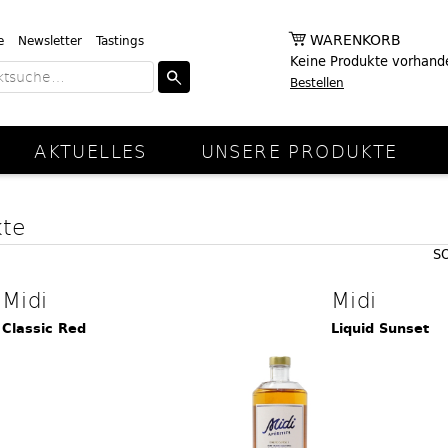
WARENKORB
e
Newsletter
Tastings
Keine Produkte vorhand
Bestellen
AKTUELLES
UNSERE PRODUKTE
kte
S
Midi
Midi
Classic Red
Liquid Sunset