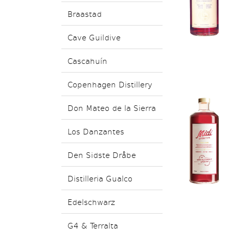
Braastad
Cave Guildive
Cascahuín
Copenhagen Distillery
Don Mateo de la Sierra
Los Danzantes
Den Sidste Dråbe
Distilleria Gualco
Edelschwarz
G4 & Terralta