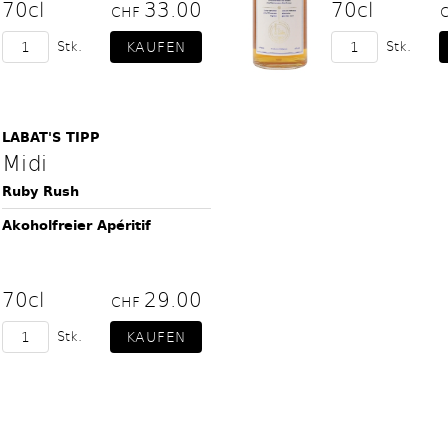
70cl
33.00
70cl
CHF
Stk.
Stk.
LABAT'S TIPP
Midi
Ruby Rush
Akoholfreier Apéritif
70cl
29.00
CHF
Stk.