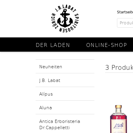
Startseit
DER LADEN
ONLINE-SHOP
3 Produ
Neuheiten
J.B. Labat
Alípus
Aluna
Antica Erboristeria
Dr.Cappelletti