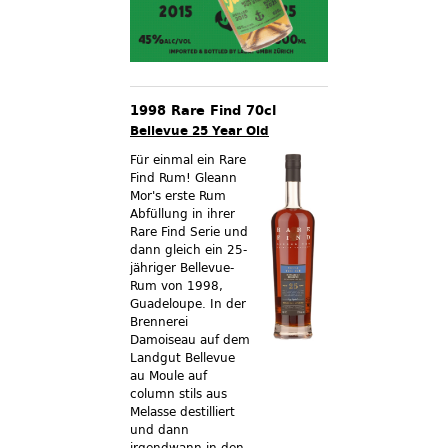
1998 Rare Find 70cl
Bellevue 25 Year Old
Für einmal ein Rare
Find Rum! Gleann
Mor's erste Rum
Abfüllung in ihrer
Rare Find Serie und
dann gleich ein 25-
jähriger Bellevue-
Rum von 1998,
Guadeloupe. In der
Brennerei
Damoiseau auf dem
Landgut Bellevue
au Moule auf
column stils aus
Melasse destilliert
und dann
irgendwann in den