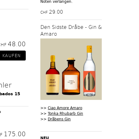
Noten verlangen.
29.00
CHF
Den Sidste Dråbe - Gin &
Amaro
48.00
CHF
hler
rbados 15
>>
Ciao Amore Amaro
m
>>
Tonka Rhubarb Gin
>>
Dråbens Gin
175.00
HF
NEU