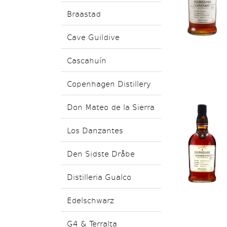
Braastad
Cave Guildive
Cascahuín
Copenhagen Distillery
Don Mateo de la Sierra
Los Danzantes
Den Sidste Dråbe
Distilleria Gualco
Edelschwarz
G4 & Terralta