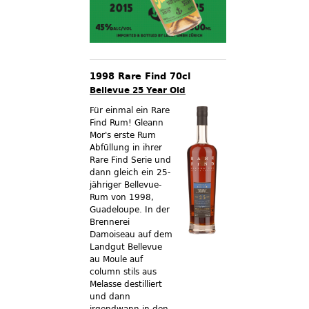
1998 Rare Find 70cl
Bellevue 25 Year Old
Für einmal ein Rare
Find Rum! Gleann
Mor's erste Rum
Abfüllung in ihrer
Rare Find Serie und
dann gleich ein 25-
jähriger Bellevue-
Rum von 1998,
Guadeloupe. In der
Brennerei
Damoiseau auf dem
Landgut Bellevue
au Moule auf
column stils aus
Melasse destilliert
und dann
irgendwann in den