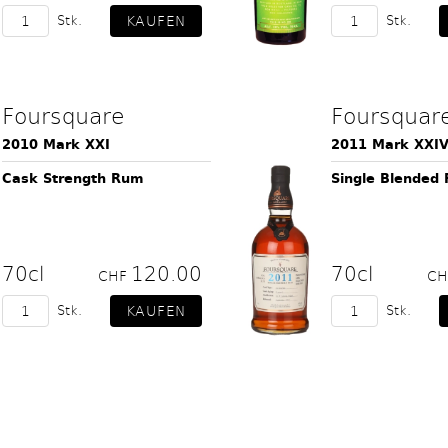
Stk.
Stk.
Foursquare
Foursquar
2010 Mark XXI
2011 Mark XXIV
Cask Strength Rum
Single Blended
70cl
120.00
70cl
CHF
C
Stk.
Stk.