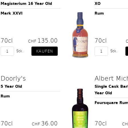
Magisterium 16 Year Old
XO
Mark XXVI
Rum
70cl
135.00
70cl
CHF
Stk.
Stk.
Doorly's
Albert Mic
5 Year Old
Single Cask Ba
Year Old
Rum
Foursquare Ru
70cl
36.00
70cl
CHF
C