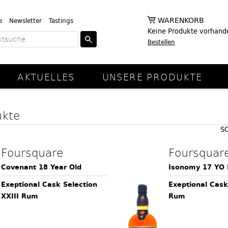
WARENKORB
e
Newsletter
Tastings
Keine Produkte vorhand
Bestellen
AKTUELLES
UNSERE PRODUKTE
ukte
S
Foursquare
Foursquar
Covenant 18 Year Old
Isonomy 17 YO
Exeptional Cask Selection
Exeptional Cask
XXIII Rum
Rum