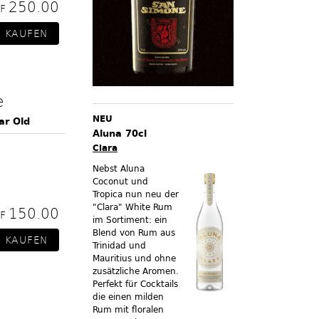
250.00
HF
e
NEU
ar Old
Aluna 70cl
Clara
Nebst Aluna
Coconut und
Tropica nun neu der
"Clara" White Rum
150.00
HF
im Sortiment:
ein
Blend von Rum aus
Trinidad und
Mauritius und ohne
zusätzliche Aromen.
Perfekt für Cocktails
die einen milden
Rum mit floralen