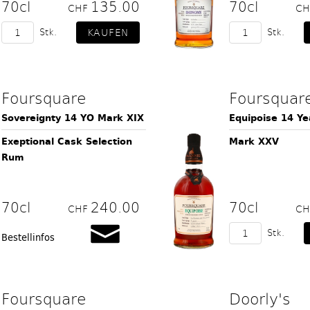
70cl
135.00
70cl
CHF
C
Stk.
Stk.
Foursquare
Foursquar
Sovereignty 14 YO Mark XIX
Equipoise 14 Ye
Exeptional Cask Selection
Mark XXV
Rum
70cl
240.00
70cl
CHF
C
Stk.
Bestellinfos
Foursquare
Doorly's