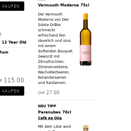
Vermouth Moderne 75cl
Der Vermouth
Moderne von Den
Sidste Dråbe
schmeckt
e
erfrischend fein
säuerlich und süss
 12 Year Old
mit einem
duftenden Bouquet.
 Rum
Gewürzt mit
Zitrusfrüchten,
Zitronenverbene,
Wacholderbeeren,
Koriandersamen
115.00
HF
und Kardamom.
27.00
CHF
NEU TIPP
Paranubes 70cl
Café de Olla
Mit dem Likör wird