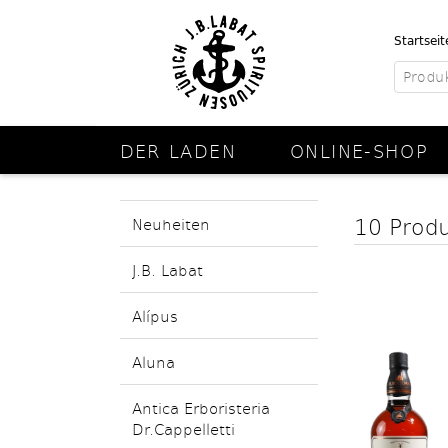
Startseit
DER LADEN
ONLINE-SHOP
10 Prod
Neuheiten
J.B. Labat
Alípus
Aluna
Antica Erboristeria
Dr.Cappelletti