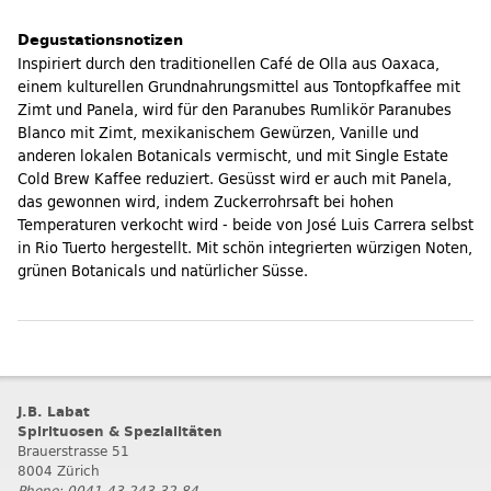
Degustationsnotizen
Inspiriert durch den traditionellen Café de Olla aus Oaxaca,
einem kulturellen Grundnahrungsmittel aus Tontopfkaffee mit
Zimt und Panela, wird für den Paranubes Rumlikör Paranubes
Blanco mit Zimt, mexikanischem Gewürzen, Vanille und
anderen lokalen Botanicals vermischt, und mit Single Estate
Cold Brew Kaffee reduziert. Gesüsst wird er auch mit Panela,
das gewonnen wird, indem Zuckerrohrsaft bei hohen
Temperaturen verkocht wird - beide von José Luis Carrera selbst
in Rio Tuerto hergestellt. Mit schön integrierten würzigen Noten,
grünen Botanicals und natürlicher Süsse.
J.B. Labat
Spirituosen & Spezialitäten
Brauerstrasse 51
8004 Zürich
Phone: 0041 43 243 32 84