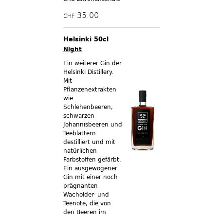
35.00
CHF
Helsinki 50cl
Night
Ein weiterer Gin der
Helsinki Distillery.
Mit
Pflanzenextrakten
wie
Schlehenbeeren,
schwarzen
Johannisbeeren und
Teeblättern
destilliert und mit
natürlichen
Farbstoffen gefärbt.
Ein ausgewogener
Gin mit einer noch
prägnanten
Wacholder- und
Teenote, die von
den Beeren im