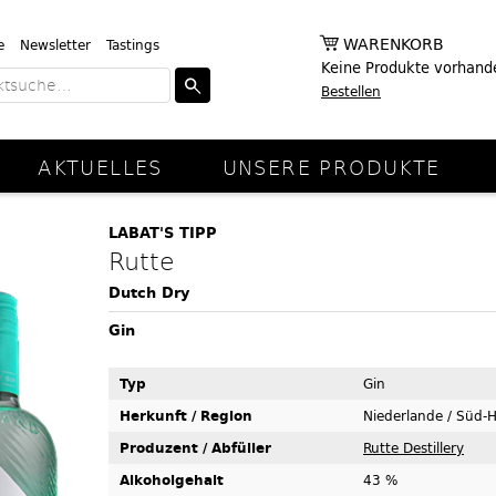
WARENKORB
e
Newsletter
Tastings
Keine Produkte vorhand
Bestellen
AKTUELLES
UNSERE PRODUKTE
LABAT'S TIPP
Rutte
Dutch Dry
Gin
Typ
Gin
Herkunft / Region
Niederlande / Süd-H
Produzent / Abfüller
Rutte Destillery
Alkoholgehalt
43 %