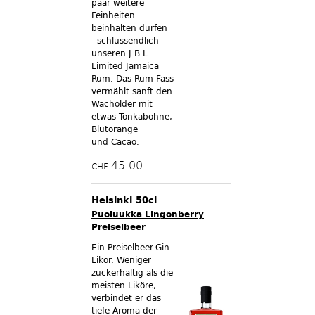
paar weitere
Feinheiten
beinhalten dürfen
- schlussendlich
unseren J.B.L
Limited Jamaica
Rum. Das Rum-Fass
vermählt sanft den
Wacholder mit
etwas Tonkabohne,
Blutorange
und Cacao.
45.00
CHF
Helsinki 50cl
Puoluukka Lingonberry
Preiselbeer
Ein Preiselbeer-Gin
Likör. Weniger
zuckerhaltig als die
meisten Liköre,
verbindet er das
tiefe Aroma der