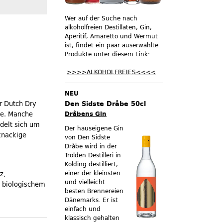
Wer auf der Suche nach
alkoholfreien Destillaten, Gin,
Aperitif, Amaretto und Wermut
ist, findet ein paar auserwählte
Produkte unter diesem Link:
>>>>ALKOHOLFREIES<<<<
NEU
r Dutch Dry
Den Sidste Dråbe 50cl
ie. Manche
Dråbens Gin
delt sich um
Der hauseigene Gin
knackige
von Den Sidste
Dråbe wird in der
Trolden Destilleri in
Kolding destilliert,
einer der kleinsten
z,
und vielleicht
 biologischem
besten Brennereien
Dänemarks. Er ist
einfach und
klassisch gehalten