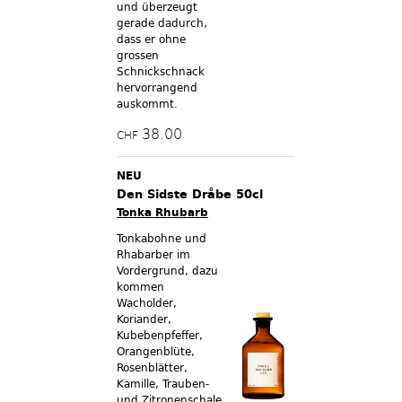
und überzeugt
gerade dadurch,
dass er ohne
grossen
Schnickschnack
hervorrangend
auskommt.
38.00
CHF
NEU
Den Sidste Dråbe 50cl
Tonka Rhubarb
Tonkabohne und
Rhabarber im
Vordergrund, dazu
kommen
Wacholder,
Koriander,
Kubebenpfeffer,
Orangenblüte,
Rosenblätter,
Kamille, Trauben-
und Zitronenschale