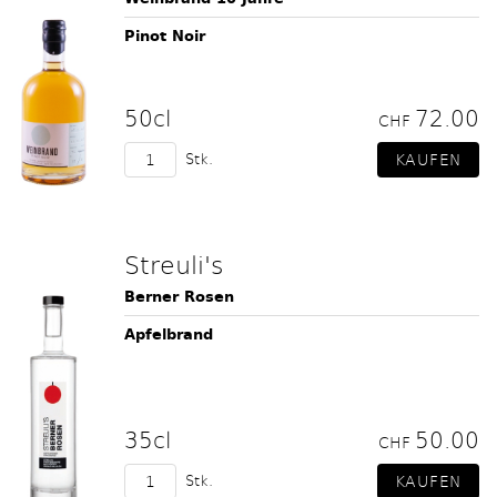
Pinot Noir
50cl
72.00
CHF
Stk.
Streuli's
Berner Rosen
Apfelbrand
35cl
50.00
CHF
Stk.