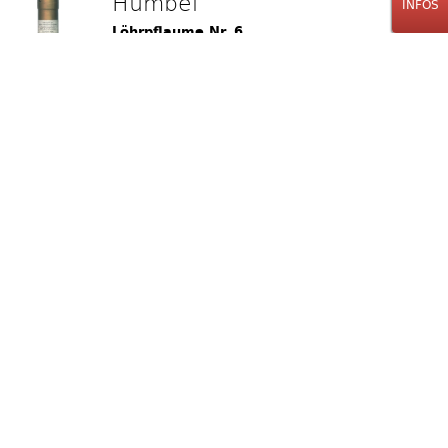
Humbel
INFOS
Löhrpflaume Nr. 6
50cl
39.00
CHF
Stk.
Humbel
Vieille Prune