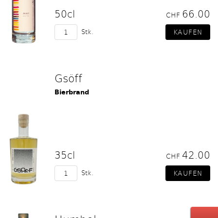
50cl
66.00
CHF
Stk.
Gsöff
Bierbrand
35cl
42.00
CHF
Stk.