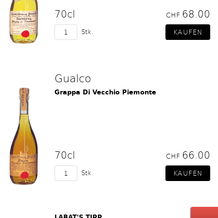
70cl
68.00
CHF
Stk.
Gualco
Grappa Di Vecchio Piemonte
70cl
66.00
CHF
Stk.
LABAT'S TIPP