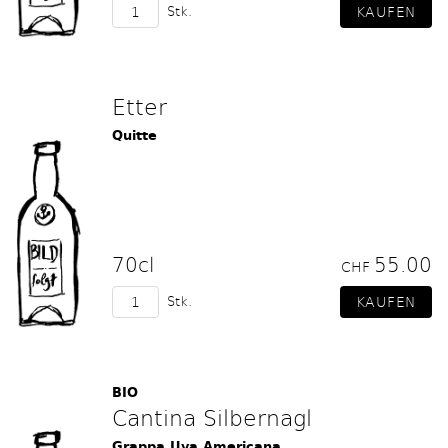
Stk.
Etter
Quitte
70cl
55.00
CHF
Stk.
BIO
Cantina Silbernagl
Grappa Uva Americana