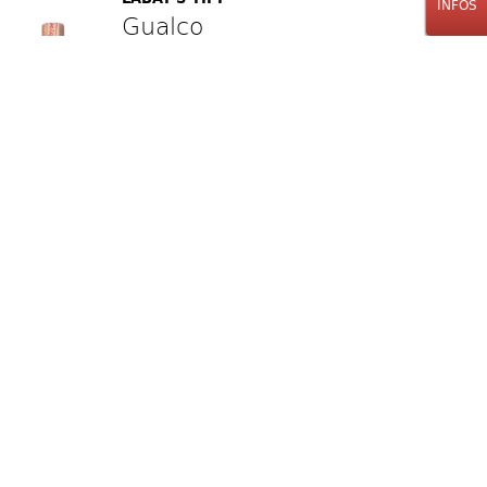
INFOS
Gualco
Grappa Rubinia
Moscato
70cl
72.00
CHF
Stk.
Gualco
Grappa Rosina